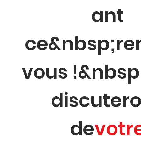
ant
ce&nbsp;re
vous !&nbsp
discuter
de
votr