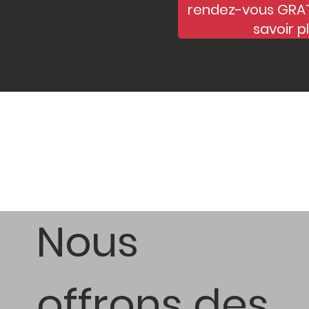
rendez-vous GRAT
savoir p
votre&nbsp
Des places limitées restent
Nous
offrons des