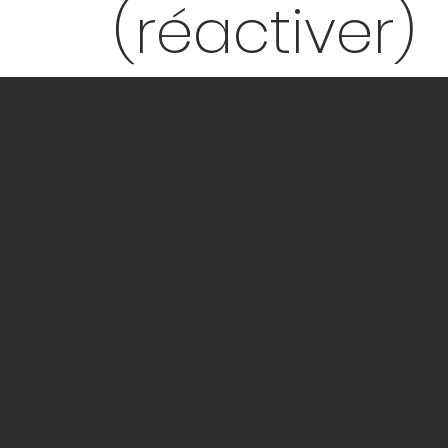
(réactiver)
Voulez-vou
commen
pouvons&n
aid