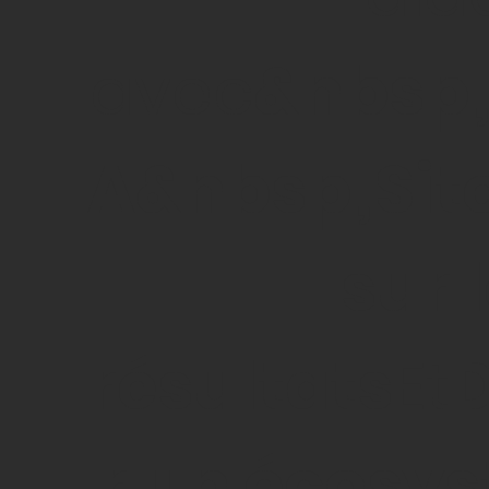
avec
&nbsp
A&nbsp;Sit
sur 
résultats
Et
r un écosy