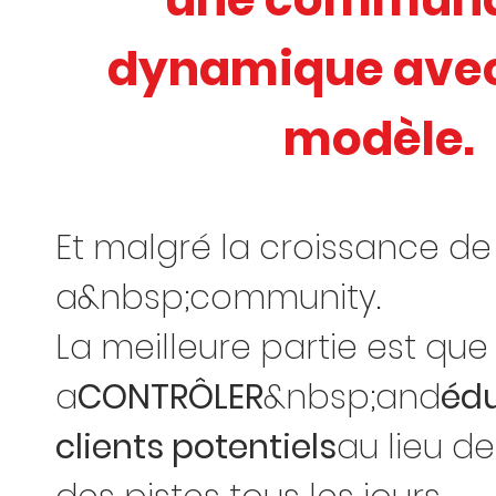
dynamique avec
modèle.
Et malgré la croissance de
a&nbsp;community.
La meilleure partie est qu
a
CONTRÔLER
&nbsp;and
édu
clients potentiels
au lieu de