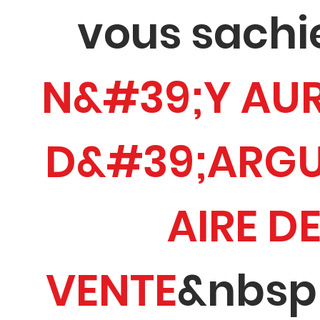
vous sachiez
N&#39;Y AU
D&#39;ARG
AIRE D
VENTE
&nbsp