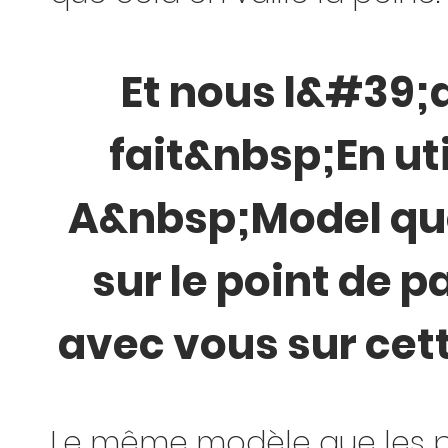
Et nous l&#39;
fait&nbsp;En ut
A&nbsp;Model que
sur le point de p
avec vous sur cett
Le même modèle que les p