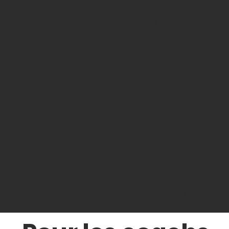
Besoin
d&#39;ai
de?
Envoyez-
nous un
email
ICI